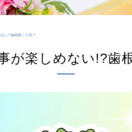
ない!?歯根膜って何？
事が楽しめない!?歯