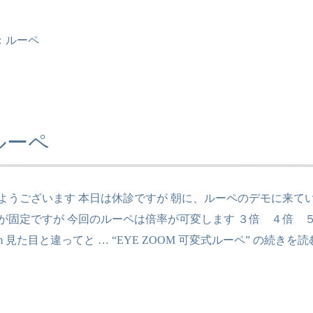
：
ルーペ
式ルーペ
ようございます 本日は休診ですが 朝に、ルーペのデモに来て
が固定ですが 今回のルーペは倍率が可変します ３倍 ４倍 ５倍
mm 見た目と違ってと …
“EYE ZOOM 可変式ルーペ” の
続きを読