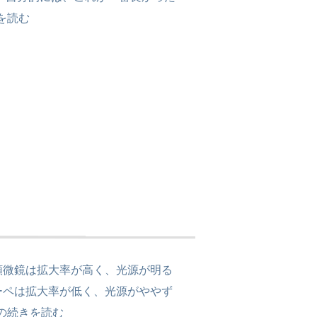
を読む
顕微鏡は拡大率が高く、光源が明る
ーペは拡大率が低く、光源がややず
の
続きを読む