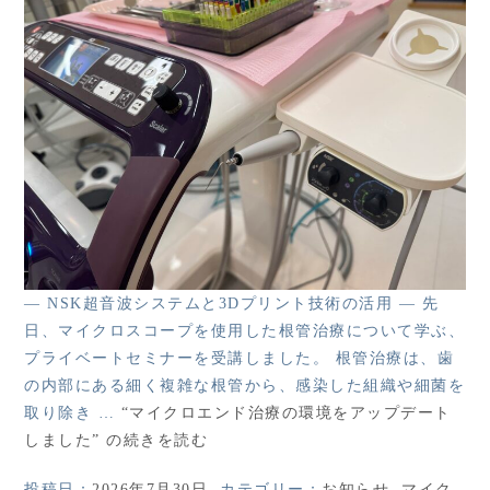
― NSK超音波システムと3Dプリント技術の活用 ― 先
日、マイクロスコープを使用した根管治療について学ぶ、
プライベートセミナーを受講しました。 根管治療は、歯
の内部にある細く複雑な根管から、感染した組織や細菌を
取り除き …
“マイクロエンド治療の環境をアップデート
しました” の
続きを読む
投稿日：
2026年7月30日
カテゴリー：
お知らせ
,
マイク