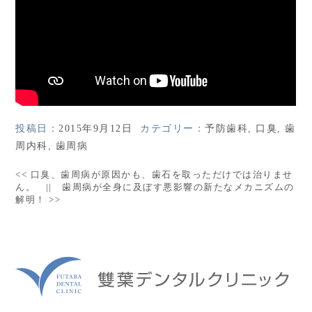
投稿日：
2015年9月12日
カテゴリー：
予防歯科
,
口臭
,
歯
周内科
,
歯周病
<<
口臭、歯周病が原因かも、歯石を取っただけでは治りませ
ん。
||
歯周病が全身に及ぼす悪影響の新たなメカニズムの
解明！
>>