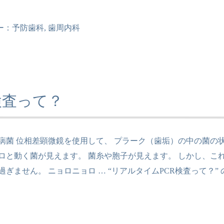
ー：
予防歯科
,
歯周内科
検査って？
病菌 位相差顕微鏡を使用して、 プラーク（歯垢）の中の菌の
ロと動く菌が見えます。 菌糸や胞子が見えます。 しかし、こ
過ぎません。 ニョロニョロ …
“リアルタイムPCR検査って？” 