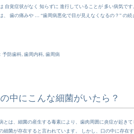
は 自覚症状がなく 知らずに 進行していることが 多い病気で
は、 歯の痛みや …
“歯周病悪化で目が見えなくなるの？” の
続
：
予防歯科
,
歯周内科
,
歯周病
口の中にこんな細菌がいたら？
病とは、細菌の産生する毒素により、歯肉周囲に炎症が起きてし
の細菌が存在すると言われています。 しかし、口の中に存在