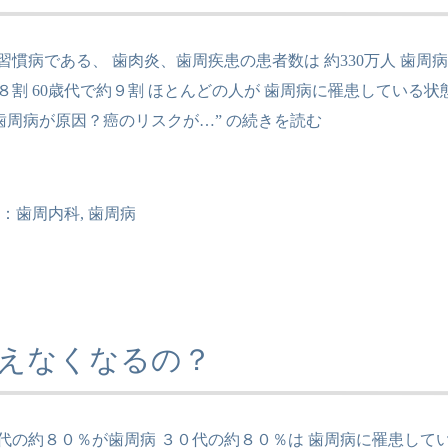
習慣病である、 歯肉炎、歯周疾患の患者数は 約330万人 歯周病の
８割 60歳代で約９割 ほとんどの人が 歯周病に罹患している
歯周病が原因？癌のリスクが…” の
続きを読む
：
歯周内科
,
歯周病
えなくなるの？
代の約８０％が歯周病 ３０代の約８０％は 歯周病に罹患してい