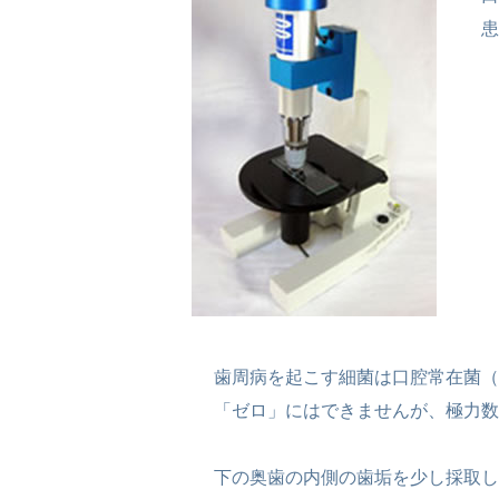
患
歯周病を起こす細菌は口腔常在菌（
「ゼロ」にはできませんが、極力数
下の奥歯の内側の歯垢を少し採取し