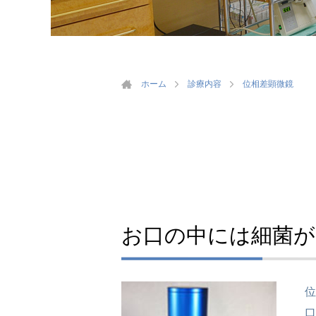
ホーム
診療内容
位相差顕微鏡
お口の中には細菌
位
口