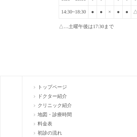
14:30~18:30
●
●
×
●
●
△…土曜午後は17:30まで
トップページ
ドクター紹介
クリニック紹介
地図・診療時間
料金表
初診の流れ