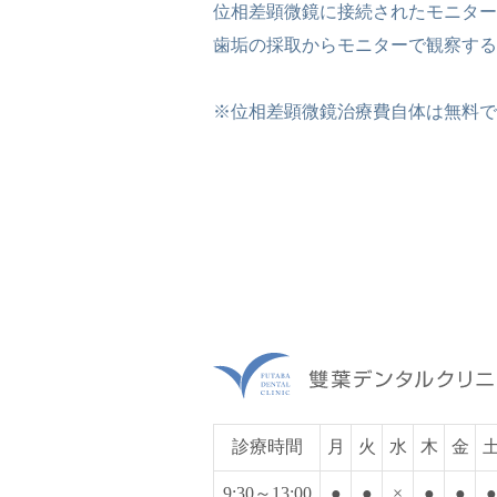
位相差顕微鏡に接続されたモニター
歯垢の採取からモニターで観察する
※位相差顕微鏡治療費自体は無料で
診療時間
月
火
水
木
金
9:30～13:00
●
●
×
●
●
●